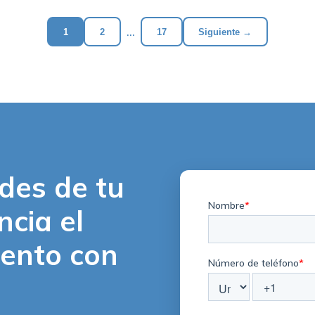
...
1
2
17
Siguiente
→
ades de tu
ncia el
lento con