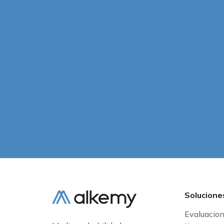
Solucione
Evaluacio