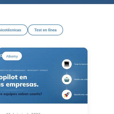
icotécnicas
Test en línea
Alkemy