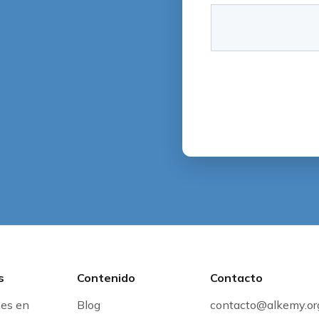
s
Contenido
Contacto
nes en
Blog
contacto@alkemy.or