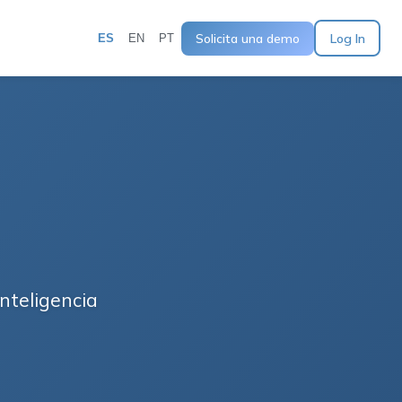
Solicita una demo
Log In
ES
EN
PT
nteligencia