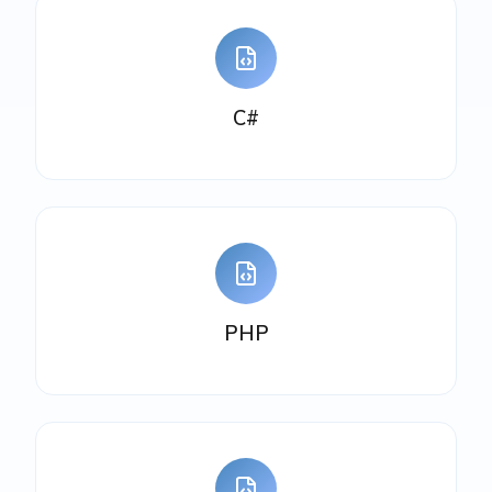
C#
PHP