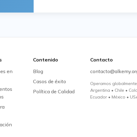
s
Contenido
Contacto
nes en
Blog
contacto@alkemy.or
Casos de éxito
Operamos globalmente
entos
Argentina
•
Chile
•
Col
Política de Calidad
os
Ecuador
•
México
•
US
ra
ación