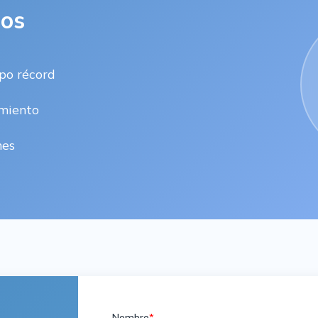
dos
po récord
amiento
nes