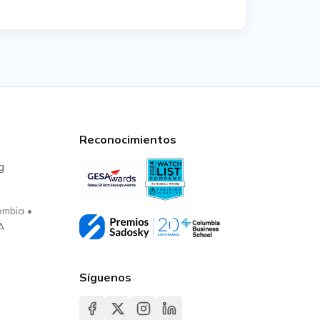
Reconocimientos
g
ombia
•
A
Síguenos