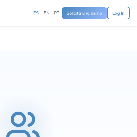
Solicita una demo
Log In
ES
EN
PT