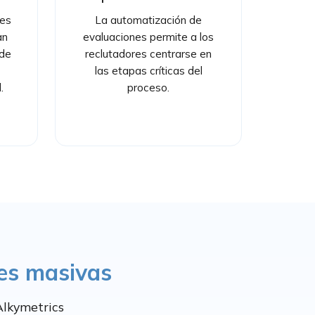
des
La automatización de
an
evaluaciones permite a los
 de
reclutadores centrarse en
las etapas críticas del
.
proceso.
nes masivas
Alkymetrics